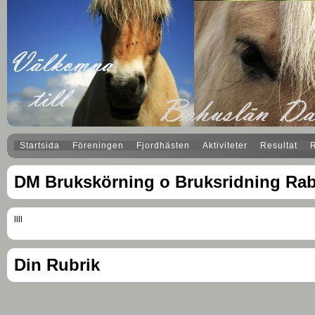
Startsida
Föreningen
Fjordhästen
Aktiviteter
Resultat
DM Brukskörning o Bruksridning Ra
llll
Din Rubrik