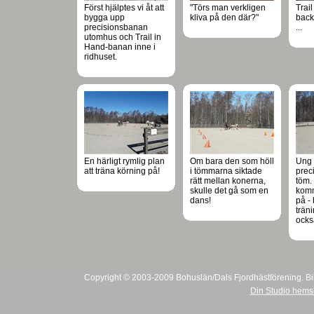
Först hjälptes vi åt att
"Törs man verkligen
Trai
bygga upp
kliva på den där?"
back
precisionsbanan
...
utomhus och Trail in
Hand-banan inne i
ridhuset.
En härligt rymlig plan
Om bara den som höll
Ung 
att träna körning på!
i tömmarna siktade
prec
rätt mellan konerna,
töm. 
skulle det gå som en
komm
dans!
på -
trän
också
Copyright © 2003-2009 Bohuslän/Dals Fjordhästförening. Bilder
Din Studio hems