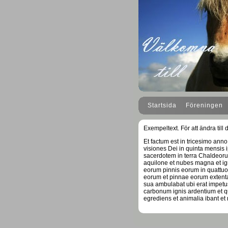
Startsida
Föreningen
Exempeltext. För att ändra til
Et factum est in tricesimo ann
visiones Dei in quinta mensis 
sacerdotem in terra Chaldeorum
aquilone et nubes magna et igni
eorum pinnis eorum in quattuor 
eorum et pinnae eorum extent
sua ambulabat ubi erat impetus
carbonum ignis ardentium et q
egrediens et animalia ibant et