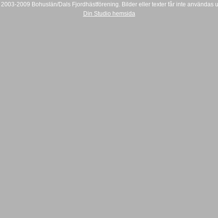
2003-2009 Bohuslän/Dals Fjordhästförening. Bilder eller texter får inte användas ut
Din Studio hemsida