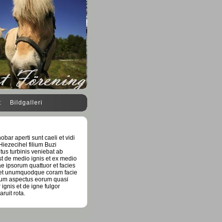
t
Bildgalleri
ar aperti sunt caeli et vidi
iezecihel filium Buzi
us turbinis veniebat ab
est de medio ignis et ex medio
ae ipsorum quattuor et facies
 et unumquodque coram facie
lium aspectus eorum quasi
gnis et de igne fulgor
ruit rota.