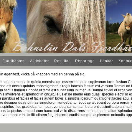
Fjordhästen
Aktiviteter
Resultat
Reportage
Länkar
Kontak
l din egen text, klicka på knappen med en penna på sig.
o in quarto mense in quinta mensis cum essem in medio captivorum iuxta fluvium Chob
ipse est annus quintus transmigrationis regis Ioachin factum est verbum Domini ad H
 secus flumen Chobar et facta est super eum ibi manus Domini et vidi et ecce vent
s involvens et splendor in circuitu eius et de medio eius quasi species electri id 
partibus et facies et facies autem bovis a sinistris ipsorum quattuor et facies aquil
ae desuper duae pinnae singulorum iungebantur et duae tegebant corpora eorum
 spiritus illuc gradiebantur nec revertebantur cum ambularent et similitudo anima
uasi aspectus lampadarum haec erat visio discurrens in medio animalium splendor i
 revertebantur in similitudinem fulguris coruscantis cumque aspicerem animalia appa