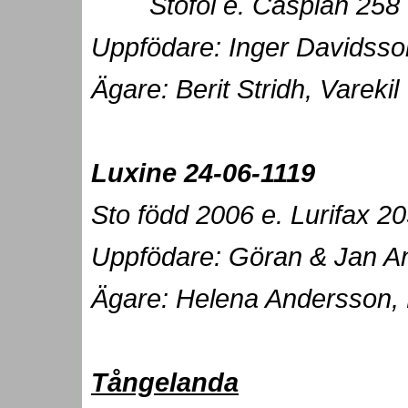
Stoföl e. Caspian 258 ”
Uppfödare: Inger Davidsso
Ägare: Berit Stridh, Varekil
Luxine 24-06
Sto född 2006 e. Lurifax 20
Uppfödare: Göran & Jan A
Ägare: Helena Andersson,
Tångelanda