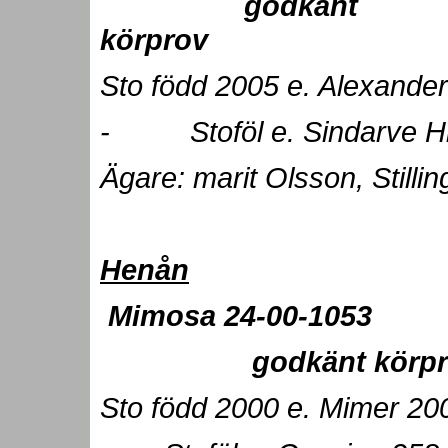
godkänt
kör
Sto född 2005 e. Alexande
- Stoföl e. Sindarve Hi
Ägare: marit Olsson, Stilli
Henån
Mimosa 24-00
godkänt körpr
Sto född 2000 e. Mimer 200